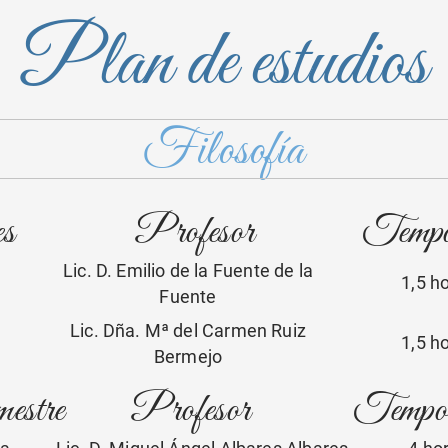
Plan de estudios
Filosofía
es
Profesor
Tempor
Lic. D. Emilio de la Fuente de la
1,5 
Fuente
Lic. Dña. Mª del Carmen Ruiz
1,5 
Bermejo
estre
Profesor
Tempora