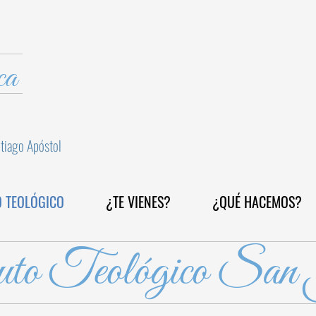
ca
ntiago Apóstol
O TEOLÓGICO
¿TE VIENES?
¿QUÉ HACEMOS?
uto Teológico San