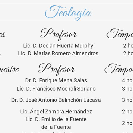
Teología
es
Profesor
Tempor
Lic. D. Declan Huerta Murphy
2 
s
Lic. D. Matías Romero Almendros
2 
estre
Profesor
Tempora
Dr. D. Enrique Mena Salas
4 h
Lic. D. Francisco Mocholí Soriano
3 h
Dr. D. José Antonio Belinchón Lacasa
3 h
Lic. Ángel Zamora Hernández
2 h
Lic. D. Emilio de la Fuente
2 h
de la Fuente