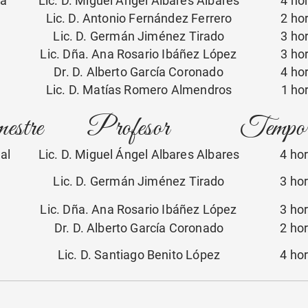
ua
Lic. D. Miguel Ángel Albares Albares
4 h
Lic. D. Antonio Fernández Ferrero
2 h
Lic. D. Germán Jiménez Tirado
3 h
Lic. Dña. Ana Rosario Ibáñez López
3 h
Dr. D. Alberto García Coronado
4 h
Lic. D. Matías Romero Almendros
1 h
estre
Profesor
Tempora
al
Lic. D. Miguel Ángel Albares Albares
4 h
Lic. D. Germán Jiménez Tirado
3 h
Lic. Dña. Ana Rosario Ibáñez López
3 h
Dr. D. Alberto García Coronado
2 h
Lic. D. Santiago Benito López
4 h