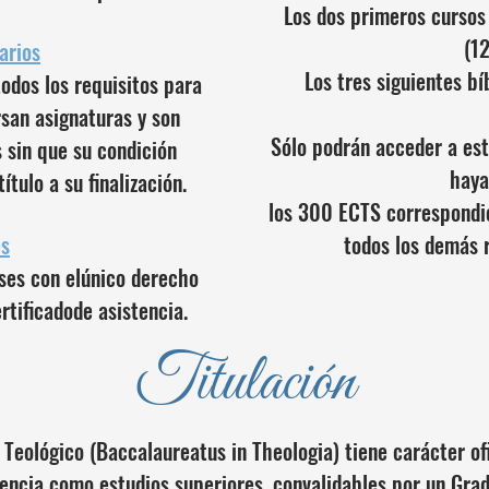
Los dos primeros cursos
(1
arios
Los tres siguientes bí
todos los requisitos para
rsan asignaturas y son
Sólo podrán acceder a est
 sin que su condición
haya
ítulo a su finalización.
los 300 ECTS correspondi
es
todos los demás 
ases con elúnico derecho
tificadode asistencia.
Titulación
o Teológico (Baccalaureatus in Theologia) tiene carácter ofi
iencia como estudios superiores, convalidables por un Gr