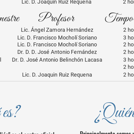
Lic. D. Joaquín Ruiz Requena
2 h
estre
Profesor
Tempora
Lic. Ángel Zamora Hernández
2 h
Lic. D. Francisco Mocholí Soriano
3 h
Lic. D. Francisco Mocholí Soriano
2 h
Dr. D. D. José Antonio Fernández
2 h
l
Dr. D. José Antonio Belinchón Lacasa
3 h
2 h
Lic. D. Joaquin Ruiz Requena
2 h
 es?
¿Quién
Principalmente somos 