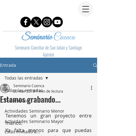
Seminario
Cuenca
Seminario Conciliar de San Julián y Santiago
Apóstol
Entrada
Todas las entradas
Seminario Cuenca
Todas las entradas
20 mar 2018
1 min de lectura
Estamos grabando...
Testimonios
Actividades Seminario Menor
Tenemos un gran proyecto entre 
Actividades Seminario Mayor
manos.
Ya falta menos para que puedas 
Estás invitado a...